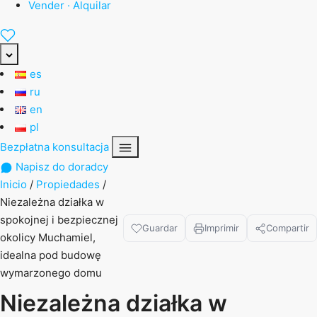
Vender · Alquilar
es
ru
en
pl
Bezpłatna konsultacja
Napisz do doradcy
Inicio
/
Propiedades
/
Niezależna działka w
spokojnej i bezpiecznej
Guardar
Imprimir
Compartir
okolicy Muchamiel,
idealna pod budowę
wymarzonego domu
Niezależna działka w