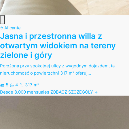
Alicante
Jasna i przestronna willa z
otwartym widokiem na tereny
zielone i góry
Położona przy spokojnej ulicy z wygodnym dojazdem, ta
nieruchomość o powierzchni 317 m² oferuj…
5
4
317 m²
Desde 8.000 mensuales
ZOBACZ SZCZEGÓŁY