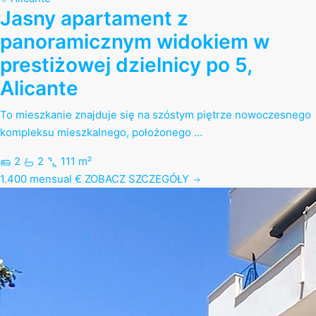
Jasny apartament z
panoramicznym widokiem w
prestiżowej dzielnicy po 5,
Alicante
To mieszkanie znajduje się na szóstym piętrze nowoczesnego
kompleksu mieszkalnego, położonego …
2
2
111 m²
1.400 mensual €
ZOBACZ SZCZEGÓŁY