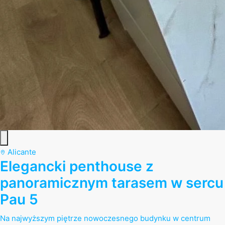
Alicante
Elegancki penthouse z
panoramicznym tarasem w sercu
Pau 5
Na najwyższym piętrze nowoczesnego budynku w centrum