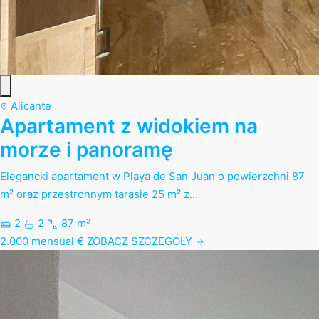
Alicante
Apartament z widokiem na
morze i panoramę
Elegancki apartament w Playa de San Juan o powierzchni 87
m² oraz przestronnym tarasie 25 m² z…
2
2
87 m²
2.000 mensual €
ZOBACZ SZCZEGÓŁY