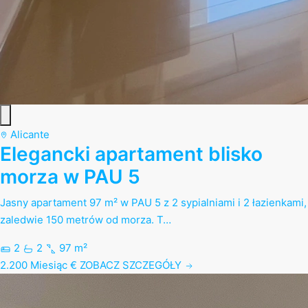
Alicante
Elegancki apartament blisko
morza w PAU 5
Jasny apartament 97 m² w PAU 5 z 2 sypialniami i 2 łazienkami,
zaledwie 150 metrów od morza. T…
2
2
97 m²
2.200 Miesiąc €
ZOBACZ SZCZEGÓŁY