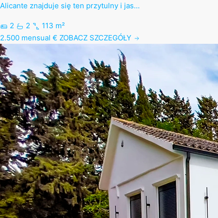
Alicante znajduje się ten przytulny i jas…
2
2
113 m²
2.500 mensual €
ZOBACZ SZCZEGÓŁY