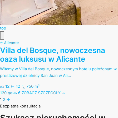
top
Alicante
Villa del Bosque, nowoczesna
oaza luksusu w Alicante
Witamy w Villa del Bosque, nowoczesnym hotelu położonym w
prestiżowej dzielnicy San Juan w Ali…
12
12
750 m²
120 день €
ZOBACZ SZCZEGÓŁY
1
2
→
Bezpłatna konsultacja
Szukasz nieruchomości w