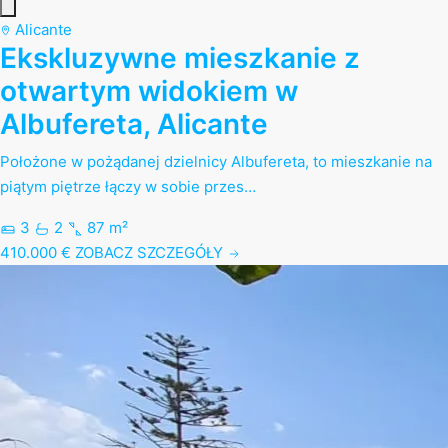
Alicante
Ekskluzywne mieszkanie z
otwartym widokiem w
Albufereta, Alicante
Położone w pożądanej dzielnicy Albufereta, to mieszkanie na
piątym piętrze łączy w sobie przes…
3
2
87 m²
410.000 €
ZOBACZ SZCZEGÓŁY