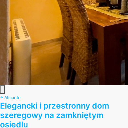
Alicante
Elegancki i przestronny dom
szeregowy na zamkniętym
osiedlu