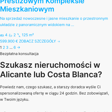
Prestiżowym Kompleksie
Mieszkaniowym
Na sprzedaż nowoczesne i jasne mieszkanie o przestronnym
układzie z panoramicznym widokiem na …
4
2
125 m²
599.900 €
ZOBACZ SZCZEGÓŁY
1
2
3
…
6
→
Bezpłatna konsultacja
Szukasz nieruchomości w
Alicante lub Costa Blanca?
Powiedz nam, czego szukasz, a starszy doradca wyśle Ci
spersonalizowaną ofertę w ciągu 24 godzin. Bez zobowiązań,
w Twoim języku.