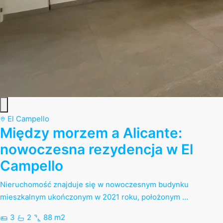
El Campello
Między morzem a Alicante:
nowoczesna rezydencja w El
Campello
Nieruchomość znajduje się w nowoczesnym budynku
mieszkalnym ukończonym w 2021 roku, położonym …
3
2
88 m2