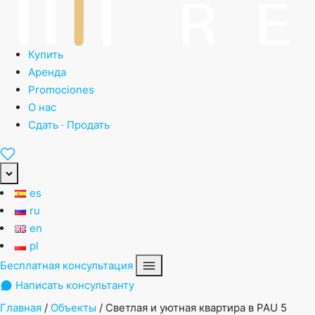
Купить
Аренда
Promociones
О нас
Сдать · Продать
es
ru
en
pl
Бесплатная консультация
Написать консультанту
Главная
/
Объекты
/
Светлая и уютная квартира в PAU 5