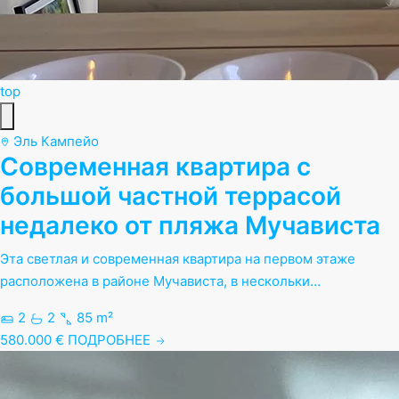
top
Эль Кампейо
Современная квартира с
большой частной террасой
недалеко от пляжа Мучависта
Эта светлая и современная квартира на первом этаже
расположена в районе Мучависта, в нескольки…
2
2
85 m²
580.000 €
ПОДРОБНЕЕ