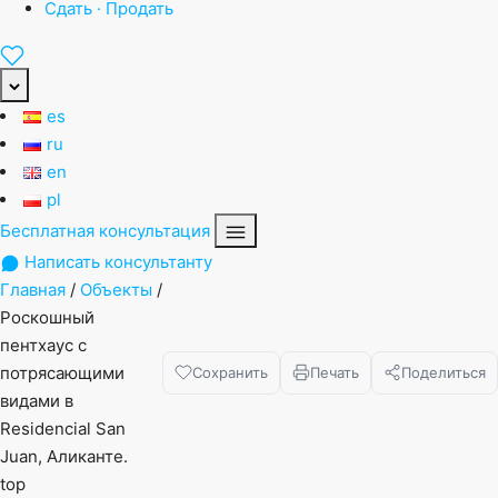
Сдать · Продать
es
ru
en
pl
Бесплатная консультация
Написать консультанту
Главная
/
Объекты
/
Роскошный
пентхаус с
потрясающими
Сохранить
Печать
Поделиться
видами в
Residencial San
Juan, Аликанте.
top