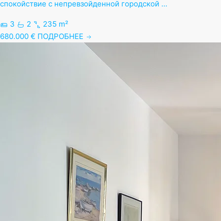
спокойствие с непревзойденной городской …
3
2
235 m²
680.000 €
ПОДРОБНЕЕ