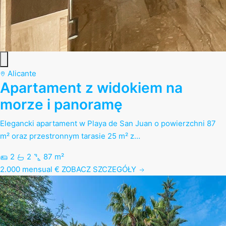
Alicante
Apartament z widokiem na
morze i panoramę
Elegancki apartament w Playa de San Juan o powierzchni 87
m² oraz przestronnym tarasie 25 m² z…
2
2
87 m²
2.000 mensual €
ZOBACZ SZCZEGÓŁY