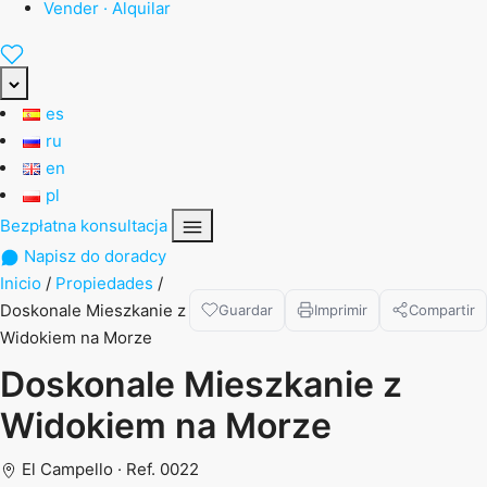
Vender · Alquilar
es
ru
en
pl
Bezpłatna konsultacja
Napisz do doradcy
Inicio
/
Propiedades
/
Doskonale Mieszkanie z
Guardar
Imprimir
Compartir
Widokiem na Morze
Doskonale Mieszkanie z
Widokiem na Morze
El Campello · Ref. 0022