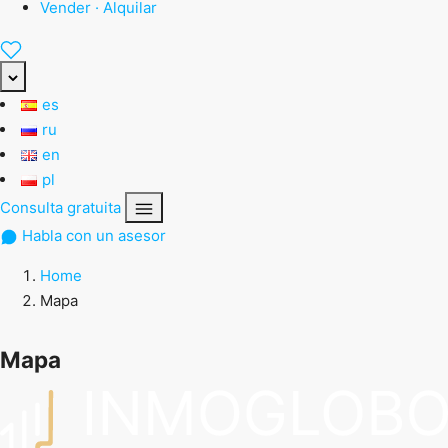
Vender · Alquilar
es
ru
en
pl
Consulta gratuita
Habla con un asesor
Home
Mapa
Mapa